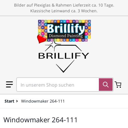
um Inhalt springen
Bilder auf Plexiglas & Rahmen Lieferzeit ca. 10 Tage.
{{currency}}{{discount}} undefined
Klassische Leinwand ca. 3 Wochen.
View Cart
In unserem Shop suchen
Start
Windowmaker 264-111
Windowmaker 264-111