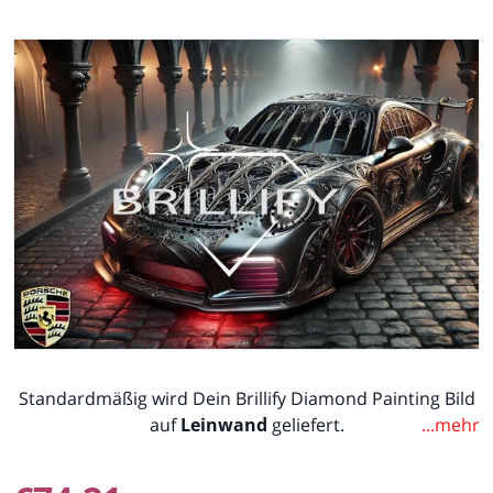
files/264-111.jpg
Medium 1 in Galerieansicht ö
Standardmäßig wird Dein Brillify Diamond Painting Bild
auf
Leinwand
geliefert.
...mehr
Alternativ kannst Du wählen, ob Du Dein Bild
auf
Keilrahmen
geliefert bekommen möchtest, oder ob