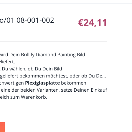
rio/01 08-001-002
€24,11
Normaler P
rd Dein Brillify Diamond Painting Bild
liefert.
t Du wählen, ob Du Dein Bild
geliefert bekommen möchtest, oder ob Du Dein
ochwertigen
Plexiglasplatte
bekommen
eine der beiden Varianten, setze Deinen Einkauf
gleich zum Warenkorb.