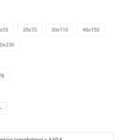
5x55
20x75
30x110
40x150
60x230
ig
tiges Trio/01 08-001-002 verringern
Menge für Lustiges Trio/01 08-001-002 erhöhen