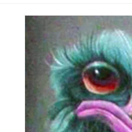
products/002-LustigesTrio-01.jpg