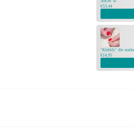
30x30
€53,44
"Klebify" die stark
€14,95