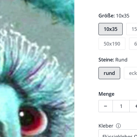
Größe:
10x35
10x35
1
50x190
Steine:
Rund
rund
eck
1 in Galerieansicht öffnen
Menge
Menge für Lus
Kleber
ⓘ