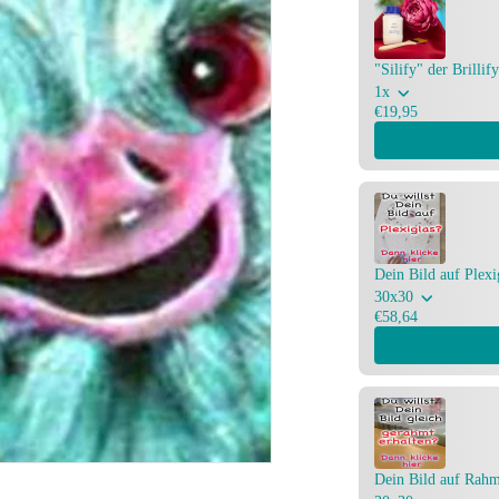
"Silify" der Brilli
1x
€19,95
Dein Bild auf Plexi
30x30
€58,64
Dein Bild auf Rahm