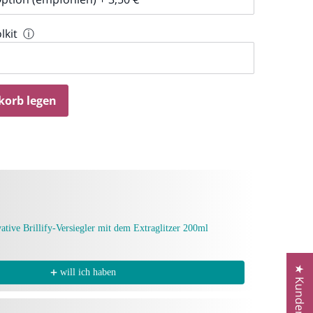
lkit
ⓘ
korb legen
d Next buttons to navigate through product recommendations, or scroll 
vative Brillify-Versiegler mit dem Extraglitzer 200ml
will ich haben