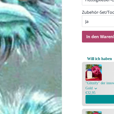
Zubehör-Set/Too
In den Waren
Will ich haben
Use the Previous an
"Glitzify" der inno
Gold
€32,95