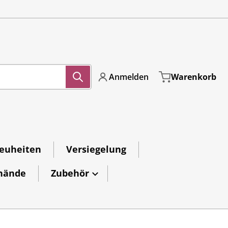
{{currency}}{{discount}}
undefined
View Cart
Anmelden
Warenkorb
euheiten
Versiegelung
rhände
Zubehör