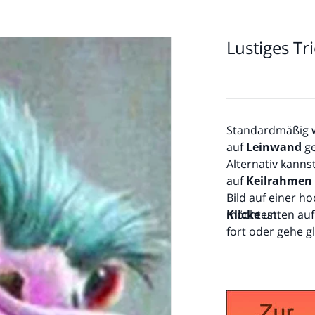
Lustiges T
Standardmäßig wi
auf
Leinwand
ge
Alternativ kanns
auf
Keilrahmen
Bild auf einer h
möchtest.
Klicke
unten auf 
fort oder gehe 